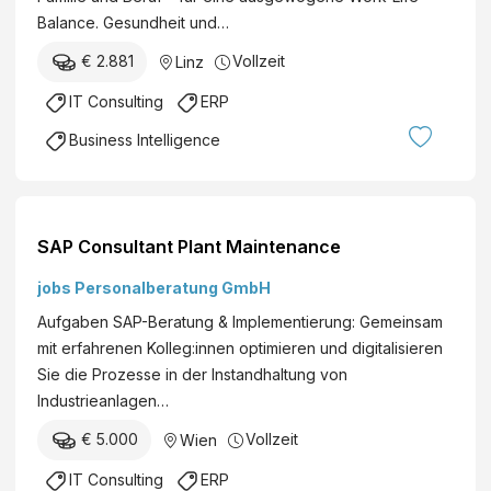
a
Balance. Gesundheit und…
n
l
t
€ 2.881
Vollzeit
Linz
p
S
i
IT Consulting
ERP
A
n
P
Business Intelligence
e
H
M
C
e
M
t
A
SAP Consultant Plant Maintenance
a
c
l
c
jobs Personalberatung GmbH
E
e
Aufgaben SAP-Beratung & Implementierung: Gemeinsam
n
s
mit erfahrenen Kolleg:innen optimieren und digitalisieren
g
s
Sie die Prozesse in der Instandhaltung von
i
M
Industrieanlagen…
n
a
e
€ 5.000
Vollzeit
Wien
n
e
a
IT Consulting
ERP
r