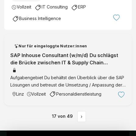
Vollzeit
IT Consulting
ERP
Business Intelligence
Nur für eingeloggte Nutzer:innen
SAP Inhouse Consultant (w/m/d) Du schlägst
die Brücke zwischen IT & Supply Chain
Management - werde Teil des Teams! Linz
Aufgabengebiet Du behältst den Überblick über die SAP
Lösungen und betreust die Umsetzung / Anpassung der
internen Applikationen Genauer gesagt: Liegt dein
Linz
Vollzeit
Personaldienstleistung
Schwerpunkt im Supply Chain Management (Einkauf,
Qualitätsmanage …
17
von
49
›