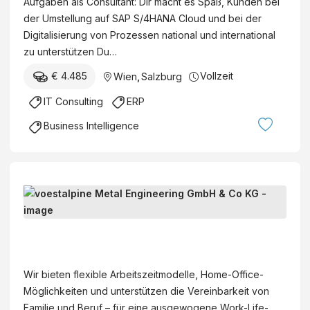
Aufgaben als Consultant: Dir macht es Spaß, Kunden bei
der Umstellung auf SAP S/4HANA Cloud und bei der
Digitalisierung von Prozessen national und international
zu unterstützen Du…
€ 4.485
Vollzeit
Wien
,
Salzburg
IT Consulting
ERP
Business Intelligence
C
o
n
v
s
o
u
e
Wir bieten flexible Arbeitszeitmodelle, Home-Office-
l
s
Möglichkeiten und unterstützen die Vereinbarkeit von
t
t
Familie und Beruf – für eine ausgewogene Work-Life-
a