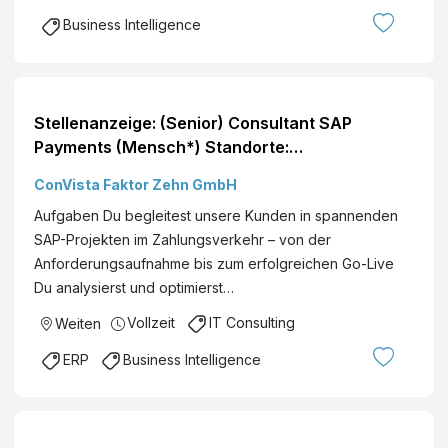
g
i
Business Intelligence
e
n
m
g
e
G
n
m
Stellenanzeige: (Senior) Consultant SAP
t
b
Payments (Mensch*) Standorte:
(
H
Deutschlandweit
m
ConVista Faktor Zehn GmbH
&
/
C
Aufgaben Du begleitest unsere Kunden in spannenden
w
o
SAP-Projekten im Zahlungsverkehr – von der
/
K
Anforderungsaufnahme bis zum erfolgreichen Go-Live
d
G
Du analysierst und optimierst…
)
Vollzeit
IT Consulting
Weiten
ERP
Business Intelligence