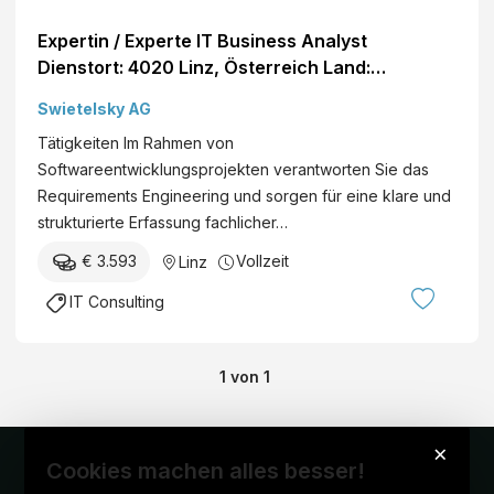
Expertin / Experte IT Business Analyst
Dienstort: 4020 Linz, Österreich Land:
Österreich Dienststelle: SWIETELSKY AG Eintritt
Swietelsky AG
per: ab sofort Details
Tätigkeiten Im Rahmen von
Softwareentwicklungsprojekten verantworten Sie das
Requirements Engineering und sorgen für eine klare und
strukturierte Erfassung fachlicher…
€ 3.593
Vollzeit
Linz
IT Consulting
1
von
1
×
Cookies machen alles besser!