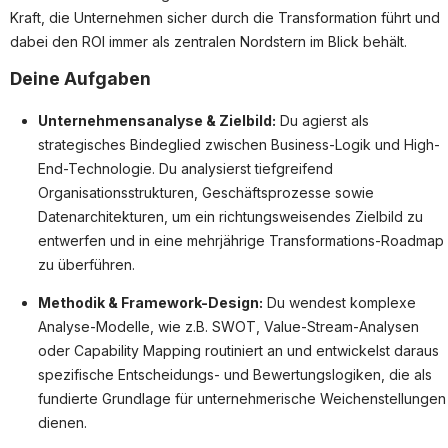
Partner
Kraft, die Unternehmen sicher durch die Transformation führt und
Systemstatus
dabei den
ROI immer als zentralen Nordstern im Blick behält.
Deine Aufgaben
Jobs
Jobkategorien
Unternehmensanalyse & Zielbild:
Du agierst als
strategisches Bindeglied zwischen Business-Logik und High-
Berufsfelder
End-Technologie. Du analysierst tiefgreifend
Organisationsstrukturen, Geschäftsprozesse sowie
Für Unternehmen
Datenarchitekturen, um ein richtungsweisendes Zielbild zu
Kandidaten finden
entwerfen und in eine mehrjährige Transformations-Roadmap
zu überführen.
Inserat buchen
Methodik & Framework-Design:
Du wendest komplexe
Analyse-Modelle, wie z.B. SWOT, Value-Stream-Analysen
oder Capability Mapping routiniert an und entwickelst daraus
©
informatikjobs.at
2026
Impressum
AGB
Datenschutz
spezifische Entscheidungs- und Bewertungslogiken, die als
Cookie-Einstellungen
fundierte Grundlage für unternehmerische Weichenstellungen
dienen.