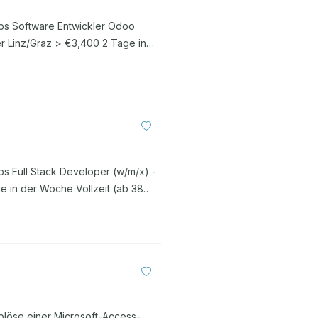
.
bs Software Entwickler Odoo
r Linz/Graz > €3,400 2 Tage in
igen Minuten ist alles erledigt.
einem 7-köpfigen
it viel Austausch eingebunden. Im
Teil wechselnder Projektteams und
Unternehmen in ...
s Full Stack Developer (w/m/x) -
 in der Woche Vollzeit (ab 38
Rolle Du entwickelst in einem
 setzt du gemeinsam mit dem Team
Services, denkst in sauberen
 sinnvoll nutzbar werden. Du planst
 ...
Ablöse einer Microsoft-Access-