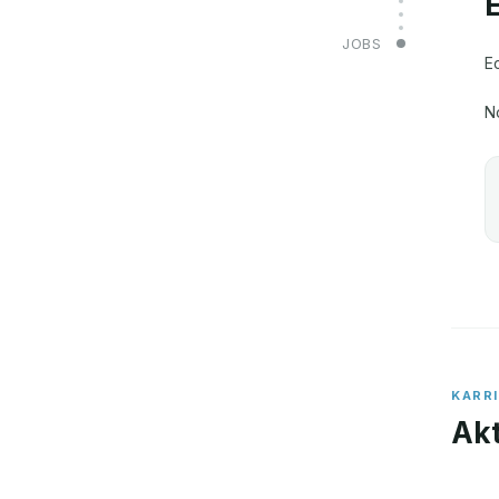
JOBS
E
N
KARR
Akt