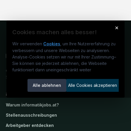
×
Cookies machen alles besser!
Wir verwenden
Cookies
, um Ihre Nutzererfahrung zu
verbessern und unsere Webseiten zu analysieren.
Analyse-Cookies setzen wir nur mit Ihrer Zustimmung
–
Sie können sie jederzeit ablehnen, die Webseite
funktioniert dann uneingeschränkt weiter
Österreichs IT-Karriereportal.
Ein
Service der candidatis GmbH.
Alle ablehnen
Alle Cookies akzeptieren
informatikjobs.at
Warum
informatikjobs.at
?
Stellenausschreibungen
Arbeitgeber entdecken