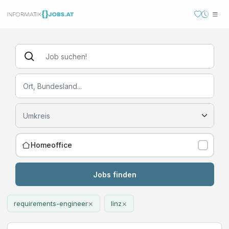
Homeoffice
Jobs finden
×
×
requirements-engineer
linz