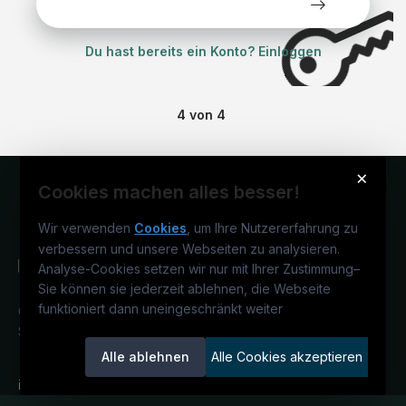
Alle Stellen kostenlos ansehen
Du hast bereits ein Konto? Einloggen
4
von
4
×
Cookies machen alles besser!
Wir verwenden
Cookies
, um Ihre Nutzererfahrung zu
verbessern und unsere Webseiten zu analysieren.
Analyse-Cookies setzen wir nur mit Ihrer Zustimmung
–
Sie können sie jederzeit ablehnen, die Webseite
funktioniert dann uneingeschränkt weiter
Österreichs IT-Karriereportal.
Ein
Service der candidatis GmbH.
Alle ablehnen
Alle Cookies akzeptieren
informatikjobs.at