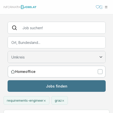
Homeoffice
Jobs finden
×
×
requirements-engineer
graz