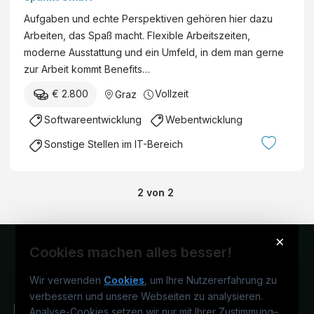
Aufgaben und echte Perspektiven gehören hier dazu
Arbeiten, das Spaß macht. Flexible Arbeitszeiten,
moderne Ausstattung und ein Umfeld, in dem man gerne
zur Arbeit kommt Benefits…
€ 2.800
Vollzeit
Graz
Softwareentwicklung
Webentwicklung
Sonstige Stellen im IT-Bereich
2
von
2
×
Cookies machen alles besser!
Wir verwenden
Cookies
, um Ihre Nutzererfahrung zu
verbessern und unsere Webseiten zu analysieren.
Analyse-Cookies setzen wir nur mit Ihrer Zustimmung
–