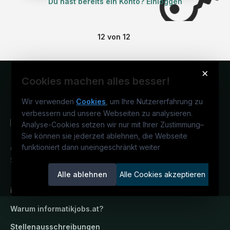
Du hast bereits ein Konto? Einloggen
12
von
12
×
Cookies machen alles besser!
Wir verwenden
Cookies
, um Ihre Nutzererfahrung zu
verbessern und unsere Webseiten zu analysieren.
Analyse-Cookies setzen wir nur mit Ihrer Zustimmung
–
Sie können sie jederzeit ablehnen, die Webseite
funktioniert dann uneingeschränkt weiter
Österreichs IT-Karriereportal.
Ein
Service der candidatis GmbH.
Alle ablehnen
Alle Cookies akzeptieren
informatikjobs.at
Warum
informatikjobs.at
?
Stellenausschreibungen