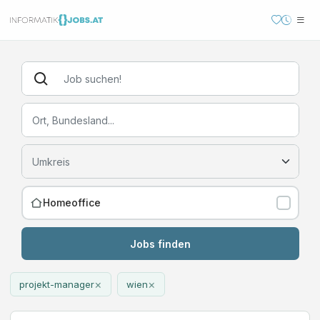
Homeoffice
Jobs finden
×
×
projekt-manager
wien