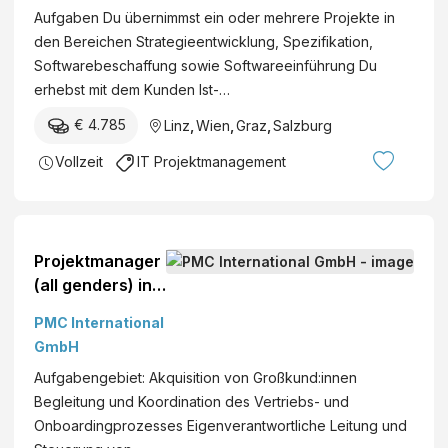
Aufgaben Du übernimmst ein oder mehrere Projekte in
(m/w/d)
den Bereichen Strategieentwicklung, Spezifikation,
Softwarebeschaffung sowie Softwareeinführung Du
erhebst mit dem Kunden Ist-…
€ 4.785
Linz
,
Wien
,
Graz
,
Salzburg
Vollzeit
IT Projektmanagement
Projektmanager
(all genders) in
Wien Wien Mehr
PMC International
erfahren » Wien
GmbH
20260236
Aufgabengebiet: Akquisition von Großkund:innen
Begleitung und Koordination des Vertriebs- und
Onboardingprozesses Eigenverantwortliche Leitung und