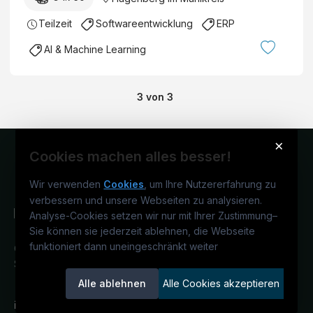
Teilzeit
Softwareentwicklung
ERP
AI & Machine Learning
3
von
3
×
Cookies machen alles besser!
Wir verwenden
Cookies
, um Ihre Nutzererfahrung zu
verbessern und unsere Webseiten zu analysieren.
Analyse-Cookies setzen wir nur mit Ihrer Zustimmung
–
Sie können sie jederzeit ablehnen, die Webseite
funktioniert dann uneingeschränkt weiter
Österreichs IT-Karriereportal.
Ein
Service der candidatis GmbH.
Alle ablehnen
Alle Cookies akzeptieren
informatikjobs.at