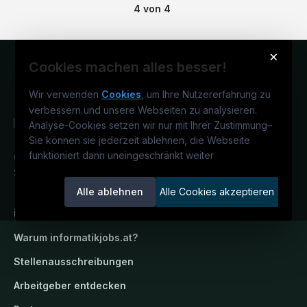
4
von
4
×
Cookies machen alles besser!
Wir verwenden
Cookies
, um Ihre Nutzererfahrung zu
verbessern und unsere Webseiten zu analysieren.
Analyse-Cookies setzen wir nur mit Ihrer Zustimmung
–
Sie können sie jederzeit ablehnen, die Webseite
funktioniert dann uneingeschränkt weiter
Österreichs IT-Karriereportal.
Ein
Service der candidatis GmbH.
Alle ablehnen
Alle Cookies akzeptieren
informatikjobs.at
Warum
informatikjobs.at
?
Stellenausschreibungen
Arbeitgeber entdecken