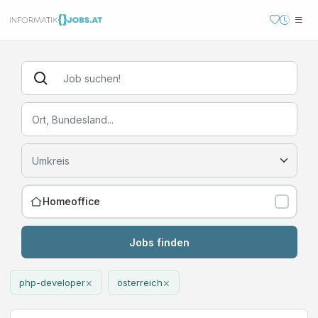
Homeoffice
Jobs finden
×
×
php-developer
österreich