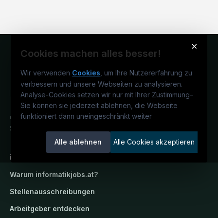
×
Cookies machen alles besser!
Wir verwenden
Cookies
, um Ihre Nutzererfahrung zu
verbessern und unsere Webseiten zu analysieren.
Analyse-Cookies setzen wir nur mit Ihrer Zustimmung
–
Sie können sie jederzeit ablehnen, die Webseite
funktioniert dann uneingeschränkt weiter
Österreichs IT-Karriereportal.
Ein
Service der candidatis GmbH.
Alle ablehnen
Alle Cookies akzeptieren
informatikjobs.at
Warum
informatikjobs.at
?
Stellenausschreibungen
Arbeitgeber entdecken