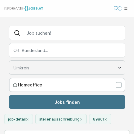
Homeoffice
Jobs finden
×
×
×
job-detail
stellenausschreibung
89861