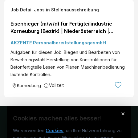
Job Detail
Jobs
in Stellenausschreibung
Eisenbieger (m/w/d) für Fertigteilindustrie
Korneuburg (Bezirk) | Niederösterreich |
Vollzeit | IntegrationID:36163
AKZENTE PersonalbereitstellungsgesmbH
Aufgaben für diesen Job: Biegen und Bearbeiten von
Bewehrungsstahl Herstellung von Konstruktionen für
Betonfertigteile Lesen von Plänen Maschinenbedienung
laufende Kontrollen…
Vollzeit
Korneuburg
×
Cookies machen alles besser!
Wir verwenden
Cookies
, um Ihre Nutzererfahrung zu
verbessern und unsere Webseiten zu analysieren.