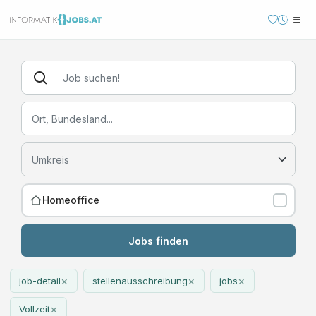
Homeoffice
Jobs finden
×
×
×
job-detail
stellenausschreibung
jobs
×
Vollzeit