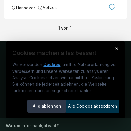
Vollzeit
Hannover
1
von
1
×
Cookies machen alles besser!
Wir verwenden
Cookies
, um Ihre Nutzererfahrung zu
verbessern und unsere Webseiten zu analysieren.
Analyse-Cookies setzen wir nur mit Ihrer Zustimmung
–
Sie können sie jederzeit ablehnen, die Webseite
funktioniert dann uneingeschränkt weiter
Österreichs IT-Karriereportal.
Ein
Service der candidatis GmbH.
Alle ablehnen
Alle Cookies akzeptieren
informatikjobs.at
Warum
informatikjobs.at
?