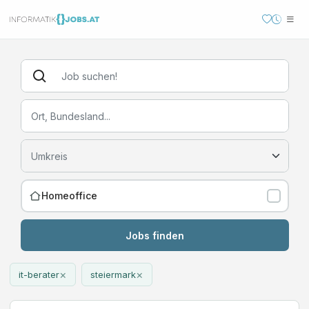
Homeoffice
Jobs finden
×
×
it-berater
steiermark