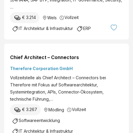
h
it
…
n
e
e
€ 3.214
Vollzeit
Wels
c
r
t
IT Architektur & Infrastruktur
ERP
G
(
m
a
b
ll
H
g
Chief Architect – Connectors
&
e
C
Therefore Corporation GmbH
n
o
d
Vollzeitstelle als Chief Architect – Connectors bei
K
e
Therefore mit Fokus auf Softwarearchitektur,
G
r
Systemintegration, APIs, Connector-Ökosystem,
)
technische Führung,…
€ 3.267
Vollzeit
Mödling
Softwareentwicklung
IT Architektur & Infrastruktur