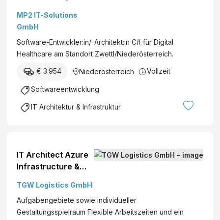
Architekt:in C#,
MP2 IT-Solutions
Zwettl/ NÖ
GmbH
Software-Entwickler:in/-Architekt:in C# für Digital
Healthcare am Standort Zwettl/Niederösterreich.
€ 3.954
Vollzeit
Niederösterreich
Softwareentwicklung
IT Architektur & Infrastruktur
IT Architect Azure
Infrastructure &
Landing Zone
TGW Logistics GmbH
Marchtrenk,
Aufgabengebiete sowie individueller
Österreich
Gestaltungsspielraum Flexible Arbeitszeiten und ein
Entwicklung /