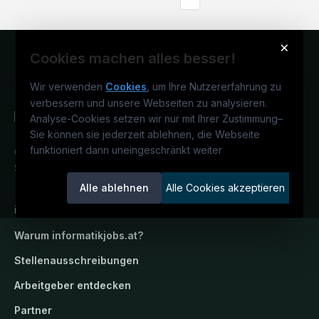
×
Cookies machen alles besser!
Wir verwenden
Cookies
, um Ihre Nutzererfahrung zu
verbessern und unsere Webseiten zu analysieren.
Analyse-Cookies setzen wir nur mit Ihrer Zustimmung
–
Sie können sie jederzeit ablehnen, die Webseite
funktioniert dann uneingeschränkt weiter
Österreichs IT-Karriereportal.
Ein
Service der candidatis GmbH.
Alle ablehnen
Alle Cookies akzeptieren
informatikjobs.at
Warum
informatikjobs.at
?
Stellenausschreibungen
Arbeitgeber entdecken
Partner