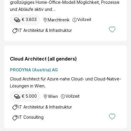
großzügiges Home-Office-Modell Möglichkeit, Prozesse
Software / IT
und Abläufe aktiv und…
Berufserfahrene
€ 3.803
Vollzeit
Marchtrenk
IT Architektur & Infrastruktur
Cloud Architect (all genders)
PRODYNA (Austria) AG
Cloud Architect für Azure-nahe Cloud- und Cloud-Native-
Lösungen in Wien.
€ 5.000
Vollzeit
Wien
IT Architektur & Infrastruktur
IT Consulting