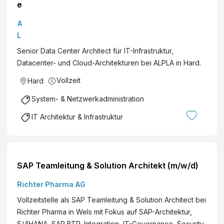
e
n
A
i
L
o
P
Senior Data Center Architect für IT-Infrastruktur,
r
L
Datacenter- und Cloud-Architekturen bei ALPLA in Hard.
D
A
a
Vollzeit
Hard
W
t
e
System- & Netzwerkadministration
a
r
C
IT Architektur & Infrastruktur
k
e
e
n
A
t
l
e
SAP Teamleitung & Solution Architekt (m/w/d)
w
r
i
A
Richter Pharma AG
n
r
Vollzeitstelle als SAP Teamleitung & Solution Architect bei
L
c
Richter Pharma in Wels mit Fokus auf SAP-Architektur,
e
h
S/4HANA, SAP BTP, Integration, IT-Governance, Security,