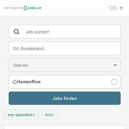
Homeoffice
Jobs finden
×
×
erp-spezialist
linz