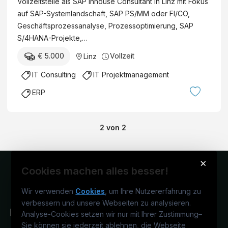
Vollzeitstelle als SAP Inhouse Consultant in Linz mit Fokus
auf SAP-Systemlandschaft, SAP PS/MM oder FI/CO,
Geschäftsprozessanalyse, Prozessoptimierung, SAP
S/4HANA-Projekte,…
€ 5.000
Vollzeit
Linz
IT Consulting
IT Projektmanagement
ERP
2
von
2
×
Cookies machen alles besser!
Wir verwenden
Cookies
, um Ihre Nutzererfahrung zu
verbessern und unsere Webseiten zu analysieren.
Analyse-Cookies setzen wir nur mit Ihrer Zustimmung
–
Sie können sie jederzeit ablehnen, die Webseite