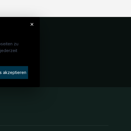
×
seiten zu
jederzeit
Unternehmen
idaten finden
s akzeptieren
rat buchen