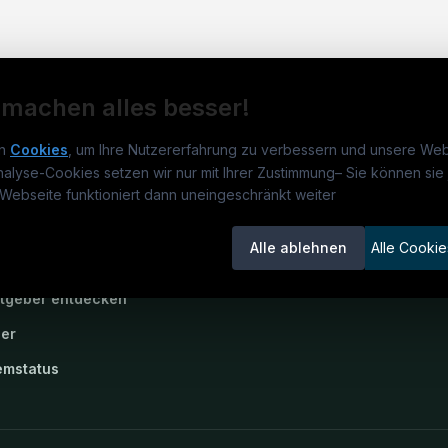
 machen alles besser!
n
Cookies
, um Ihre Nutzererfahrung zu verbessern und unsere Web
nalyse-Cookies setzen wir nur mit Ihrer Zustimmung
–
Sie können sie 
rmatikjobs.at
Jobs
Für 
Webseite funktioniert dann uneingeschränkt weiter
um
informatikjobs.at
?
Jobkategorien
Kand
Alle ablehnen
Alle Cookie
lenausschreibungen
Berufsfelder
Inse
itgeber entdecken
ner
emstatus