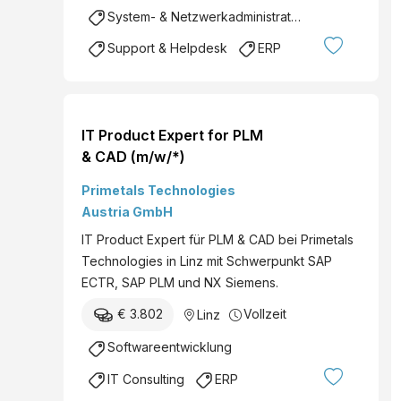
System- & Netzwerkadministration
Support & Helpdesk
ERP
IT Product Expert for PLM
& CAD (m/w/*)
Primetals Technologies
Austria GmbH
IT Product Expert für PLM & CAD bei Primetals
Technologies in Linz mit Schwerpunkt SAP
ECTR, SAP PLM und NX Siemens.
€ 3.802
Vollzeit
Linz
Softwareentwicklung
IT Consulting
ERP