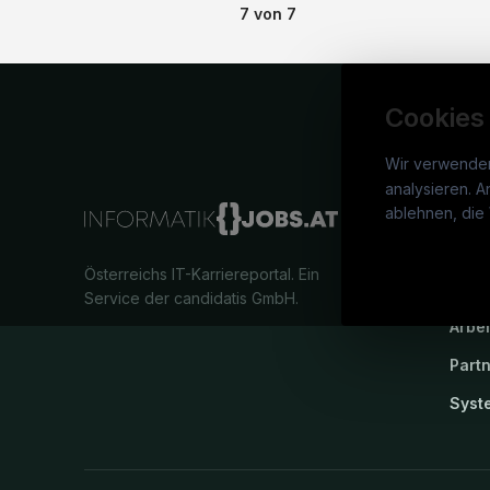
7
von
7
Cookies
Wir verwende
analysieren. A
info
ablehnen, die 
War
Österreichs IT-Karriereportal.
Ein
Stel
Service der candidatis GmbH.
Arbe
Part
Syst