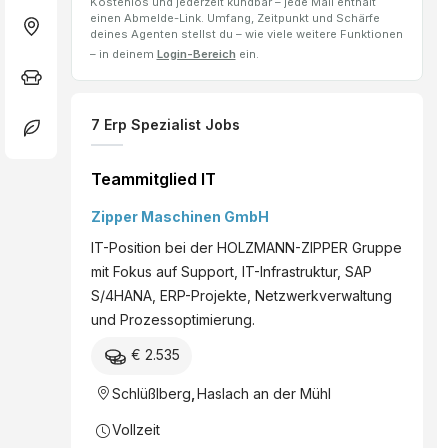
Kostenlos und jederzeit kündbar – jede Mail enthält
einen Abmelde-Link. Umfang, Zeitpunkt und Schärfe
deines Agenten stellst du – wie viele weitere Funktionen
– in deinem
Login-Bereich
ein.
7
Erp Spezialist
Jobs
Teammitglied IT
Zipper Maschinen GmbH
IT-Position bei der HOLZMANN-ZIPPER Gruppe
mit Fokus auf Support, IT-Infrastruktur, SAP
S/4HANA, ERP-Projekte, Netzwerkverwaltung
und Prozessoptimierung.
€ 2.535
Schlüßlberg
,
Haslach an der Mühl
Vollzeit