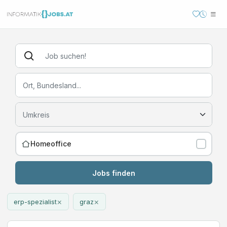
Homeoffice
Jobs finden
×
×
erp-spezialist
graz