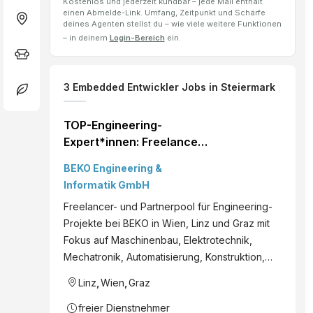
Kostenlos und jederzeit kündbar – jede Mail enthält
einen Abmelde-Link. Umfang, Zeitpunkt und Schärfe
deines Agenten stellst du – wie viele weitere Funktionen
– in deinem
Login-Bereich
ein.
3
Embedded Entwickler
Jobs
in Steiermark
TOP-Engineering-
Expert*innen: Freelancer
& Partnerunternehmen
BEKO Engineering &
gesucht!
Informatik GmbH
Freelancer- und Partnerpool für Engineering-
Projekte bei BEKO in Wien, Linz und Graz mit
Fokus auf Maschinenbau, Elektrotechnik,
Mechatronik, Automatisierung, Konstruktion,…
Linz
,
Wien
,
Graz
freier Dienstnehmer