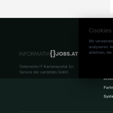
Cookies
Wir verwende
analysieren. A
info
ablehnen, die 
War
Österreichs IT-Karriereportal.
Ein
Stel
Service der candidatis GmbH.
Arbe
Part
Syst