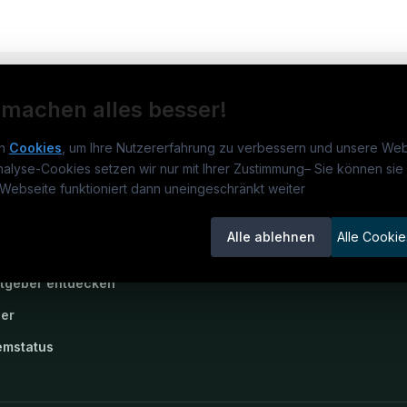
 machen alles besser!
n
Cookies
, um Ihre Nutzererfahrung zu verbessern und unsere Web
nalyse-Cookies setzen wir nur mit Ihrer Zustimmung
–
Sie können sie 
rmatikjobs.at
Jobs
Für 
Webseite funktioniert dann uneingeschränkt weiter
um
informatikjobs.at
?
Jobkategorien
Kand
Alle ablehnen
Alle Cookie
lenausschreibungen
Berufsfelder
Inse
itgeber entdecken
ner
emstatus