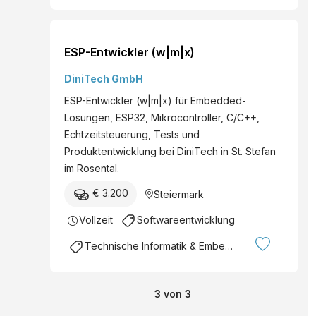
ESP-Entwickler (w|m|x)
DiniTech GmbH
ESP-Entwickler (w|m|x) für Embedded-
Lösungen, ESP32, Mikrocontroller, C/C++,
Echtzeitsteuerung, Tests und
Produktentwicklung bei DiniTech in St. Stefan
im Rosental.
€ 3.200
Steiermark
Vollzeit
Softwareentwicklung
Technische Informatik & Embedded Systems
3
von
3