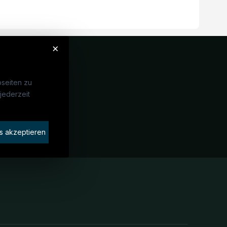
×
seiten zu
jederzeit
Unternehmen
idaten finden
s akzeptieren
rat buchen