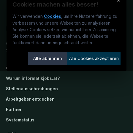
L
Cookies machen alles besser!
n
e
d
Wir verwenden
Cookies
, um Ihre Nutzererfahrung zu
h
e
verbessern und unsere Webseiten zu analysieren.
n
r
Analyse-Cookies setzen wir nur mit Ihrer Zustimmung
–
e
)
Sie können sie jederzeit ablehnen, die Webseite
r
funktioniert dann uneingeschränkt weiter
Österreichs IT-Karriereportal.
Ein
G
Service der candidatis GmbH.
m
Alle ablehnen
Alle Cookies akzeptieren
b
H
informatikjobs.at
&
Warum
informatikjobs.at
?
C
o
Stellenausschreibungen
K
Arbeitgeber entdecken
G
Partner
Systemstatus