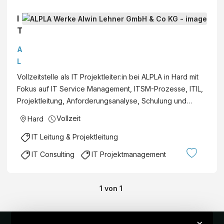
I
T
P
A
r
L
o
P
Vollzeitstelle als IT Projektleiter:in bei ALPLA in Hard mit
j
L
Fokus auf IT Service Management, ITSM-Prozesse, ITIL,
e
A
Projektleitung, Anforderungsanalyse, Schulung und…
k
W
tl
Vollzeit
Hard
e
e
r
IT Leitung & Projektleitung
it
k
e
IT Consulting
IT Projektmanagement
e
r
A
(
l
a
1
von
1
w
ll
i
g
n
×
e