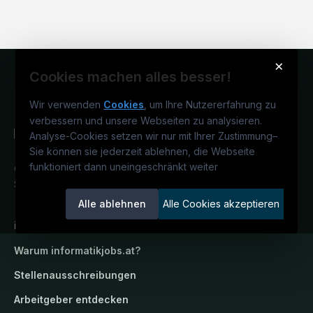
×
Cookies machen alles besser!
Wir verwenden
Cookies
, um Ihre Nutzererfahrung zu
verbessern und unsere Webseiten zu analysieren.
Analyse-Cookies setzen wir nur mit Ihrer Zustimmung
–
Sie können sie jederzeit ablehnen, die Webseite
funktioniert dann uneingeschränkt weiter
Österreichs IT-Karriereportal.
Ein
Service der candidatis GmbH.
Alle ablehnen
Alle Cookies akzeptieren
informatikjobs.at
Warum
informatikjobs.at
?
Stellenausschreibungen
Arbeitgeber entdecken