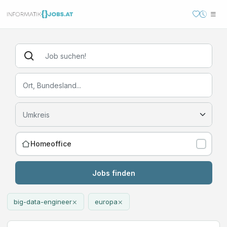
Homeoffice
Jobs finden
×
×
big-data-engineer
europa