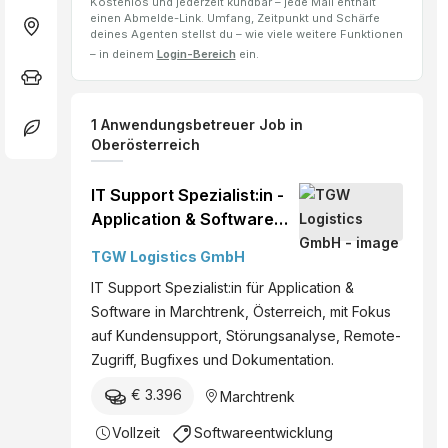
Kostenlos und jederzeit kündbar – jede Mail enthält
einen Abmelde-Link. Umfang, Zeitpunkt und Schärfe
deines Agenten stellst du – wie viele weitere Funktionen
– in deinem
Login-Bereich
ein.
1
Anwendungsbetreuer
Job
in
Oberösterreich
IT Support Spezialist:in -
Application & Software
(M/W/D)*
TGW Logistics GmbH
IT Support Spezialist:in für Application &
Software in Marchtrenk, Österreich, mit Fokus
auf Kundensupport, Störungsanalyse, Remote-
Zugriff, Bugfixes und Dokumentation.
€ 3.396
Marchtrenk
Vollzeit
Softwareentwicklung