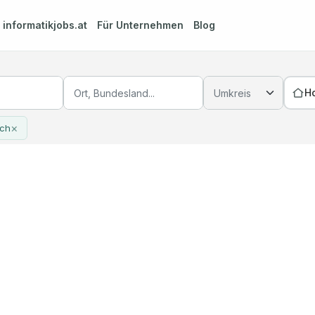
m
informatikjobs.at
Für Unternehmen
Blog
H
×
ich