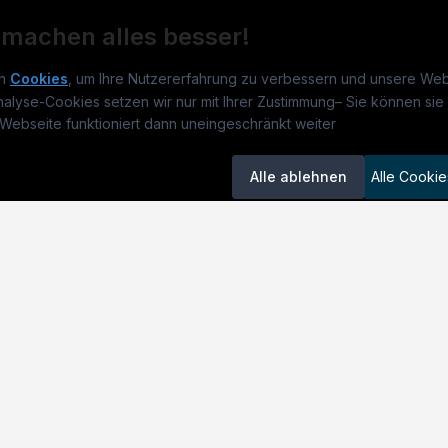
 machen alles besser!
n
Cookies
, um Ihre Nutzererfahrung zu verbessern und unsere Web
nalyse-Cookies setzen wir nur mit Ihrer Zustimmung
–
Sie können sie 
rmatikjobs.at
Jobs
Für 
Webseite funktioniert dann uneingeschränkt weiter
um
informatikjobs.at
?
Jobkategorien
Kand
Alle ablehnen
Alle Cookie
lenausschreibungen
Berufsfelder
Inse
itgeber entdecken
ner
emstatus
okie-Einstellungen