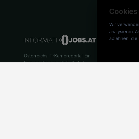
Cookies
Wir verwende
analysieren. A
info
ablehnen, die 
War
Österreichs IT-Karriereportal.
Ein
Stel
Service der candidatis GmbH.
Arbe
Part
Syst
©
informatikjobs.at
2026
Impressum
AGB
Datenschutz
Co