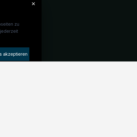
×
seiten zu
jederzeit
Unternehmen
idaten finden
s akzeptieren
rat buchen