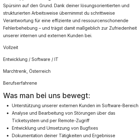
Partner
Spürsinn auf den Grund. Dank deiner lösungsorientierten und
Systemstatus
strukturierten Arbeitsweise übernimmst du schrittweise
Verantwortung für eine effiziente und ressourcenschonende
Jobs
Fehlerbehebung – und trägst damit maßgeblich zur Zufriedenheit
unserer internen und externen Kunden bei.
Jobkategorien
Vollzeit
Berufsfelder
Entwicklung / Software / IT
Für Unternehmen
Marchtrenk, Österreich
Kandidaten finden
Berufserfahrene
Inserat buchen
Was man bei uns bewegt:
Unterstützung unserer externen Kunden im Software-Bereich
Analyse und Bearbeitung von Störungen über das
©
informatikjobs.at
2026
Impressum
AGB
Datenschutz
Ticketsystem und per Remote-Zugriff
Cookie-Einstellungen
Entwicklung und Umsetzung von Bugfixes
Dokumentation deiner Tätigkeiten und Ergebnisse