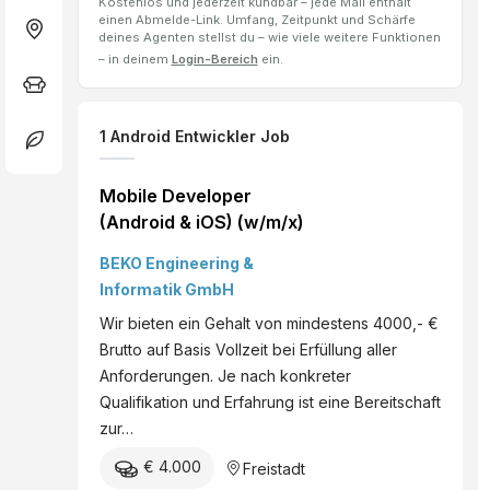
Kostenlos und jederzeit kündbar – jede Mail enthält
einen Abmelde-Link. Umfang, Zeitpunkt und Schärfe
deines Agenten stellst du – wie viele weitere Funktionen
– in deinem
Login-Bereich
ein.
1
Android Entwickler
Job
Mobile Developer
(Android & iOS) (w/m/x)
BEKO Engineering &
Informatik GmbH
Wir bieten ein Gehalt von mindestens 4000,- €
Brutto auf Basis Vollzeit bei Erfüllung aller
Anforderungen. Je nach konkreter
Qualifikation und Erfahrung ist eine Bereitschaft
zur…
€ 4.000
Freistadt