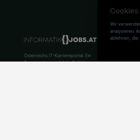
Cookies
Wir verwende
analysieren. A
info
ablehnen, die 
War
Österreichs IT-Karriereportal.
Ein
Stel
Service der candidatis GmbH.
Arbe
Part
Syst
©
informatikjobs.at
2026
Impressum
AGB
Datenschutz
Co