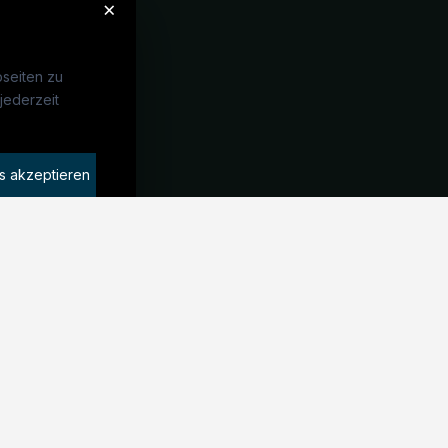
×
seiten zu
jederzeit
Unternehmen
idaten finden
s akzeptieren
rat buchen