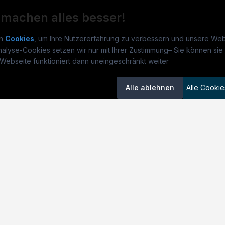
 machen alles besser!
n
Cookies
, um Ihre Nutzererfahrung zu verbessern und unsere Web
nalyse-Cookies setzen wir nur mit Ihrer Zustimmung
–
Sie können sie 
rmatikjobs.at
Jobs
Für 
Webseite funktioniert dann uneingeschränkt weiter
um
informatikjobs.at
?
Jobkategorien
Kand
Alle ablehnen
Alle Cookie
lenausschreibungen
Berufsfelder
Inse
itgeber entdecken
ner
emstatus
okie-Einstellungen