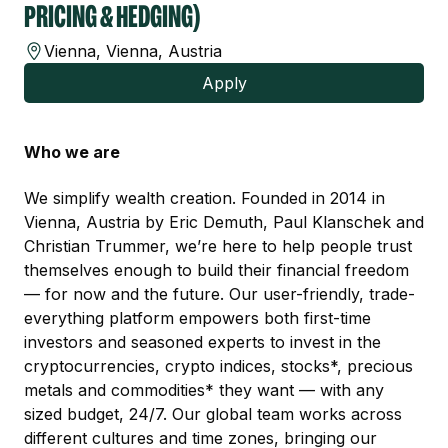
Partner
Systemstatus
Jobs
Jobkategorien
Berufsfelder
Für Unternehmen
Kandidaten finden
Inserat buchen
©
informatikjobs.at
2026
Impressum
AGB
Datenschutz
Cookie-Einstellungen