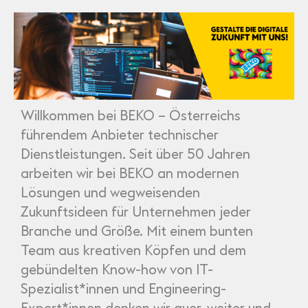
Partner
Systemstatus
Jobs
Jobkategorien
Berufsfelder
Für Unternehmen
Kandidaten finden
Inserat buchen
©
informatikjobs.at
2026
Impressum
AGB
Datenschutz
Cookie-Einstellungen