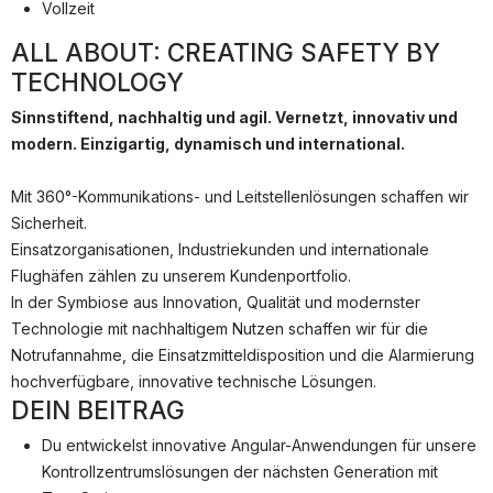
Partner
Vollzeit
Systemstatus
ALL ABOUT: CREATING SAFETY BY
TECHNOLOGY
Jobs
Sinnstiftend, nachhaltig und agil. Vernetzt, innovativ und
Jobkategorien
modern. Einzigartig, dynamisch und international.
Berufsfelder
Mit 360°-Kommunikations- und Leitstellenlösungen schaffen wir
Für Unternehmen
Sicherheit.
Einsatzorganisationen, Industriekunden und internationale
Kandidaten finden
Flughäfen zählen zu unserem Kundenportfolio.
Inserat buchen
In der Symbiose aus Innovation, Qualität und modernster
Technologie mit nachhaltigem Nutzen schaffen wir für die
Notrufannahme, die Einsatzmitteldisposition und die Alarmierung
hochverfügbare, innovative technische Lösungen.
DEIN BEITRAG
©
informatikjobs.at
2026
Impressum
AGB
Datenschutz
Cookie-Einstellungen
Du entwickelst innovative Angular-Anwendungen für unsere
Kontrollzentrumslösungen der nächsten Generation mit