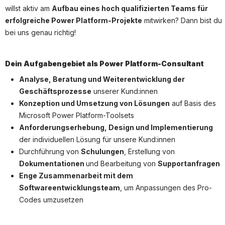
Partner
willst aktiv am
Aufbau eines hoch qualifizierten Teams für
Systemstatus
erfolgreiche Power Platform-Projekte
mitwirken? Dann bist du
bei uns genau richtig!
Jobs
Jobkategorien
Dein Aufgabengebiet als Power Platform-Consultant
Berufsfelder
Analyse, Beratung und Weiterentwicklung der
Geschäftsprozesse
unserer Kund:innen
Für Unternehmen
Konzeption und Umsetzung von Lösungen
auf Basis des
Microsoft Power Platform-Toolsets
Kandidaten finden
Anforderungserhebung, Design und Implementierung
Inserat buchen
der individuellen Lösung für unsere Kund:innen
Durchführung von
Schulungen
, Erstellung von
Dokumentationen
und Bearbeitung von
Supportanfragen
Enge Zusammenarbeit mit dem
©
informatikjobs.at
2026
Impressum
AGB
Datenschutz
Softwareentwicklungsteam
, um Anpassungen des Pro-
Cookie-Einstellungen
Codes umzusetzen