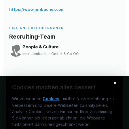
https://www.jenbacher.com
IHRE ANSPRECHPERSONEN
Recruiting-Team
People & Culture
Innio Jenbacher GmbH & Co OG
×
Cookies machen alles besser!
Wir verwenden
Cookies
, um Ihre Nutzererfahrung zu
verbessern und unsere Webseiten zu analysieren.
Analyse-Cookies setzen wir nur mit Ihrer Zustimmung
–
Sie können sie jederzeit ablehnen, die Webseite
funktioniert dann uneingeschränkt weiter
Österreichs IT-Karriereportal.
Ein