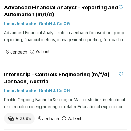
landscapes in a global business environment. Experience
Advanced Financial Analyst - Reporting and
establishing and maintaining architecture standards, policies
Automation (m/f/d)
and technology governance.Experience developing
technology roadmaps and aligning IT strategy with business
Innio Jenbacher GmbH & Co OG
objectives. Solid knowledge of enterprise integration patterns,
Advanced Financial Analyst role in Jenbach focused on group
APIs, middleware and interface architecture. Broad
reporting, financial metrics, management reporting, forecasting
understanding of business applications such as ERP, CRM,
and reporting automation.
manufacturing systems, data platforms and cloud-based
Vollzeit
Jenbach
solutions.Ability to evaluate technology ...
Internship - Controls Engineering (m/f/d)
Jenbach, Austria
Innio Jenbacher GmbH & Co OG
Profile:Ongoing Bachelor&rsquo; or Master studies in electrical
or mechatronic engineering or relatedEducational experience
in controls design (MATLAB, Power factory, etc.) preferably in
€ 2.698
Vollzeit
Jenbach
modelling of electrical equipment, electrical machines, power
systemsBasic understanding of reciprocating engines and