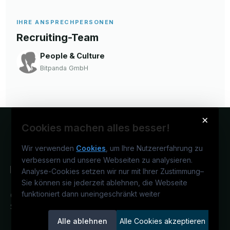
IHRE ANSPRECHPERSONEN
Recruiting-Team
People & Culture
Bitpanda GmbH
×
Cookies machen alles besser!
Wir verwenden
Cookies
, um Ihre Nutzererfahrung zu
verbessern und unsere Webseiten zu analysieren.
Analyse-Cookies setzen wir nur mit Ihrer Zustimmung
–
Sie können sie jederzeit ablehnen, die Webseite
funktioniert dann uneingeschränkt weiter
Österreichs IT-Karriereportal.
Ein
Service der candidatis GmbH.
Alle ablehnen
Alle Cookies akzeptieren