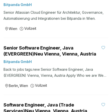
Bitpanda GmbH
Senior Atlassian Cloud Engineer für Architektur, Governance,
Automatisierung und Integrationen bei Bitpanda in Wien.
Vollzeit
Wien
Senior Software Engineer, Java
(EVERGREEN)Neu Vienna, Vienna, Austria
Bitpanda GmbH
Back to jobs tags.new Senior Software Engineer, Java
(EVERGREEN) Vienna, Vienna, Austria Apply Who we are We
simplify wealth creation. Founded in 2014 in Vienna, Austria by
Vollzeit
Berlin
,
Wien
Eric Demuth, Paul Klanschek and Christian Trummer, we’re here
to help people trust themselves enough to build their financial
freedom — for now and the future. Our user-friendly, trade-
Software Engineer, Java (Trade
everything platform empowers both first-time investors and
Services)Neu Vienna, Vienna, Austria
seasoned experts to invest in the cryptocurrencies, crypto