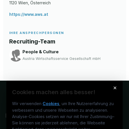
1120
Wien
, Österreich
https://www.aws.at
IHRE ANSPRECHPERSONEN
Recruiting-Team
People & Culture
Austria Wirtschaftsservice Gesellschaft mbH
×
Cookies machen alles besser!
Wir verwenden
Cookies
, um Ihre Nutzererfahrung zu
verbessern und unsere Webseiten zu analysieren.
Analyse-Cookies setzen wir nur mit Ihrer Zustimmung
–
Sie können sie jederzeit ablehnen, die Webseite