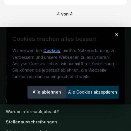
4
von
4
×
Cookies machen alles besser!
Wir verwenden
Cookies
, um Ihre Nutzererfahrung zu
verbessern und unsere Webseiten zu analysieren.
Analyse-Cookies setzen wir nur mit Ihrer Zustimmung
–
Sie können sie jederzeit ablehnen, die Webseite
funktioniert dann uneingeschränkt weiter
Österreichs IT-Karriereportal.
Ein
Service der candidatis GmbH.
Alle ablehnen
Alle Cookies akzeptieren
informatikjobs.at
Warum
informatikjobs.at
?
Stellenausschreibungen