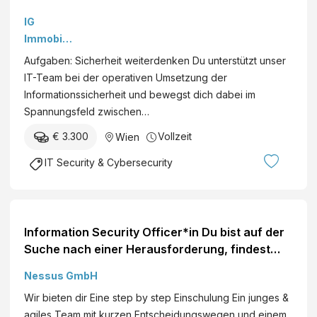
Security
IG
Officer
Immobili
(ISO)
en
Aufgaben: Sicherheit weiterdenken Du unterstützt unser
(m/w/d),
Manage
IT-Team bei der operativen Umsetzung der
Wien |
ment
Informationssicherheit und bewegst dich dabei im
Vollzeit |
GmbH
Spannungsfeld zwischen…
ab
sofortD
€ 3.300
Vollzeit
Wien
ein Ziel:
IT Security & Cybersecurity
Eine
Karriere
in der
Informat
Information Security Officer*in Du bist auf der
ionssich
Suche nach einer Herausforderung, findest
erheit
Informationssicherheit und Datenschutz
mit
Nessus GmbH
spannend? Dann bist du bei uns genau richtig!
echter
Wir bieten dir Eine step by step Einschulung Ein junges &
Perspek
agiles Team mit kurzen Entscheidungswegen und einem