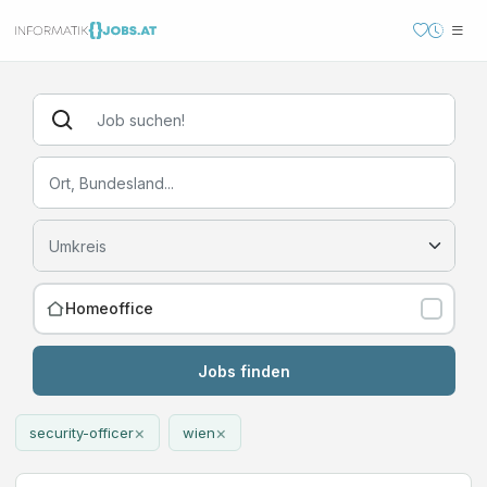
Homeoffice
Jobs finden
×
×
security-officer
wien