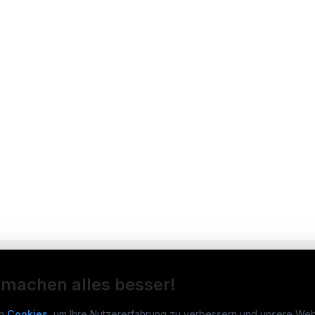
 machen alles besser!
n
Cookies
, um Ihre Nutzererfahrung zu verbessern und unsere Web