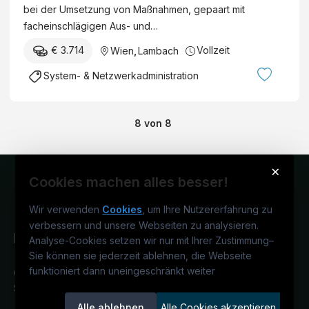
bei der Umsetzung von Maßnahmen, gepaart mit
facheinschlägigen Aus- und…
€ 3.714
Vollzeit
Wien
,
Lambach
System- & Netzwerkadministration
8
von
8
×
Cookies machen alles besser!
Wir verwenden
Cookies
, um Ihre Nutzererfahrung zu
verbessern und unsere Webseiten zu analysieren.
Analyse-Cookies setzen wir nur mit Ihrer Zustimmung
–
Sie können sie jederzeit ablehnen, die Webseite
funktioniert dann uneingeschränkt weiter
Österreichs IT-Karriereportal.
Ein
Service der candidatis GmbH.
Alle ablehnen
Alle Cookies akzeptieren