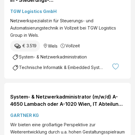
und
TGW Logistics GmbH
Automatisierungste
Netzwerkspezialist:in für Steuerungs- und
chnik (M/W/D)
Automatisierungstechnik in Vollzeit bei TGW Logistics
Group in Wels.
€ 3.519
Vollzeit
Wels
System- & Netzwerkadministration
Technische Informatik & Embedded Systems
System- & Netzwerkadministrator (m/w/d) A-
4650 Lambach oder A-1020 Wien, IT Abteilung
Vollzeit Online bewerben
GARTNER KG
Wir bieten eine großartige Perspektive zur
Weiterentwicklung durch u.a. hohen Gestaltungsspielraum