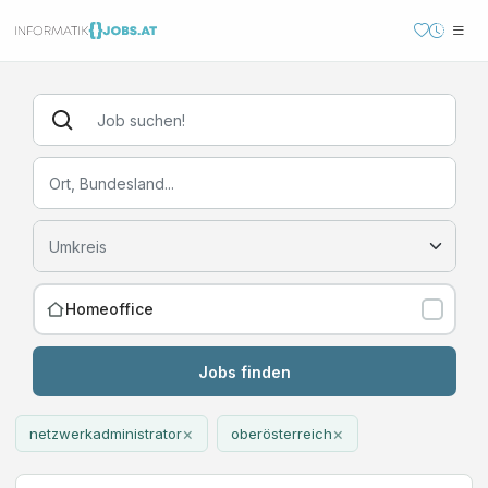
Homeoffice
Jobs finden
×
×
netzwerkadministrator
oberösterreich