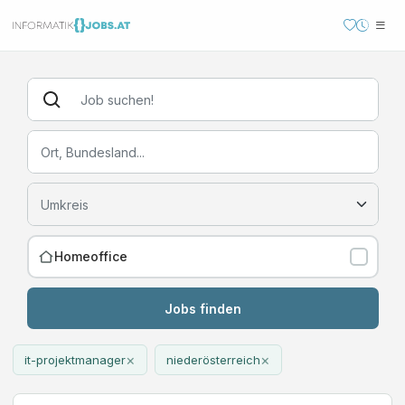
Homeoffice
Jobs finden
×
×
it-projektmanager
niederösterreich