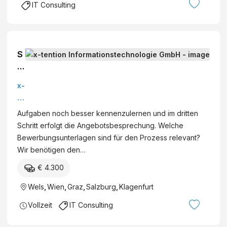
IT Consulting
S
e
ni
x-
o
te
r
nt
Aufgaben noch besser kennenzulernen und im dritten
In
io
Schritt erfolgt die Angebotsbesprechung. Welche
f
n
Bewerbungsunterlagen sind für den Prozess relevant?
o
In
Wir benötigen den…
r
fo
m
€ 4.300
r
at
m
Wels
,
Wien
,
Graz
,
Salzburg
,
Klagenfurt
io
at
n
Vollzeit
IT Consulting
io
S
n
e