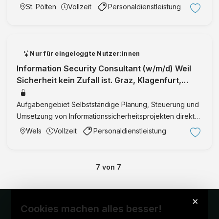
r
Übernahme von Arbeitspaketen, um tief in
St. Pölten
Vollzeit
Personaldienstleistung
a
Kundenprojekte einzutauchen Enger Austausch v.a. mit
z,
Controllern, um die Anforderung …
Kl
a
Nur für eingeloggte Nutzer:innen
g
Information Security Consultant (w/m/d) Weil
e
Sicherheit kein Zufall ist. Graz, Klagenfurt,
n
Salzburg, Wels, Wien IT Secur
f
Aufgabengebiet Selbstständige Planung, Steuerung und
u
Umsetzung von Informationssicherheitsprojekten direkt
rt
beim Kunden Beratung von Kundenorganisationen in
,
Wels
Vollzeit
Personaldienstleistung
allen Fragen der Informationssicherheit sowie Erstellung
S
fundier …
al
z
7
von
7
b
u
×
r
Cookies machen alles besser!
g,