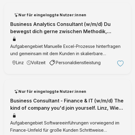
st
c
e
u
Nur für eingeloggte Nutzer:innen
c
ri
Business Analytics Consultant (w/m/d) Du
h
ty
bewegst dich gerne zwischen Methodik,
n
C
Software und Kundenberatung Wien, Linz, W
ol
o
o
Aufgabengebiet Manuelle Excel-Prozesse hinterfragen
n
gi
und gemeinsam mit dem Kunden in skalierbare
s
e
Softwarelösungen überführen Unterstützung von Kunden
Linz
Vollzeit
Personaldienstleistung
ul
G
bei Fragestellungen wie: Welche Auswirkungen hat eine
ta
m
Investition? Welc …
nt
b
(
H
Nur für eingeloggte Nutzer:innen
m
/
Business Consultant - Finance & IT (w/m/d) The
w
kind of company you'd join yourself. Linz, Wien,
/d
Salzburg, St. Pölten, We
)
Aufgabengebiet Softwareeinführungen vorwiegend im
G
Finance-Umfeld für große Kunden Schrittweise