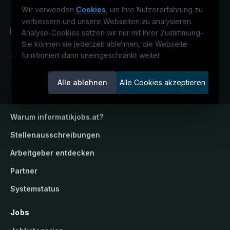
S
Wir verwenden
Cookies
, um Ihre Nutzererfahrung zu
t.
verbessern und unsere Webseiten zu analysieren.
P
Analyse-Cookies setzen wir nur mit Ihrer Zustimmung
–
et
Sie können sie jederzeit ablehnen, die Webseite
er
funktioniert dann uneingeschränkt weiter
Österreichs IT-Karriereportal.
Ein
/
Service der candidatis GmbH.
A
Alle ablehnen
Alle Cookies akzeptieren
u,
informatikjobs.at
W
el
Warum
informatikjobs.at
?
s,
Stellenausschreibungen
W
ie
Arbeitgeber entdecken
n
Partner
x-
Systemstatus
te
nt
Jobs
io
n