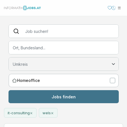
Homeoffice
Jobs finden
×
×
it-consulting
wels