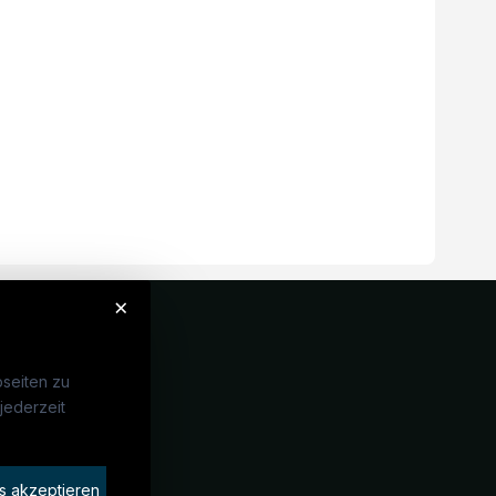
×
seiten zu
jederzeit
Unternehmen
idaten finden
s akzeptieren