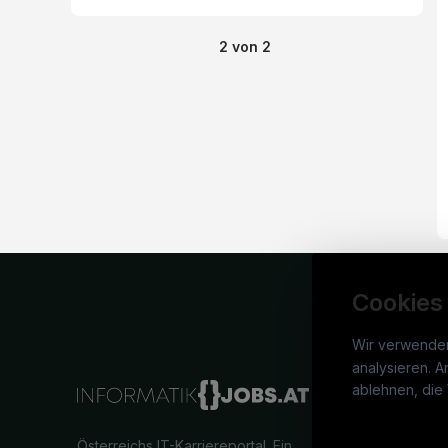
2
von
2
Cookies
Wir verwende
analysieren. A
info
ablehnen, die 
War
Österreichs IT-Karriereportal.
Ein