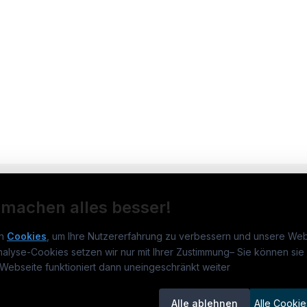
 machen alles besser!
n
Cookies
, um Ihre Nutzererfahrung zu verbessern und unsere Web
nalyse-Cookies setzen wir nur mit Ihrer Zustimmung
–
Sie können sie 
rmatikjobs.at
Jobs
Für 
Webseite funktioniert dann uneingeschränkt weiter
um
informatikjobs.at
?
Jobkategorien
Kand
Alle ablehnen
Alle Cookie