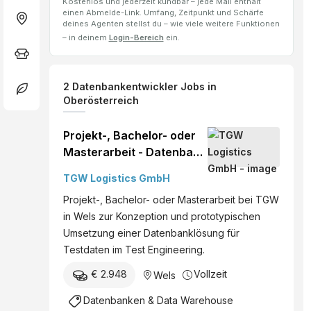
Kostenlos und jederzeit kündbar – jede Mail enthält
einen Abmelde-Link. Umfang, Zeitpunkt und Schärfe
deines Agenten stellst du – wie viele weitere Funktionen
– in deinem
Login-Bereich
ein.
2
Datenbankentwickler
Jobs
in
Oberösterreich
Projekt-, Bachelor- oder
Masterarbeit - Datenbank
für Testdaten
TGW Logistics GmbH
Projekt-, Bachelor- oder Masterarbeit bei TGW
in Wels zur Konzeption und prototypischen
Umsetzung einer Datenbanklösung für
Testdaten im Test Engineering.
€ 2.948
Vollzeit
Wels
Datenbanken & Data Warehouse