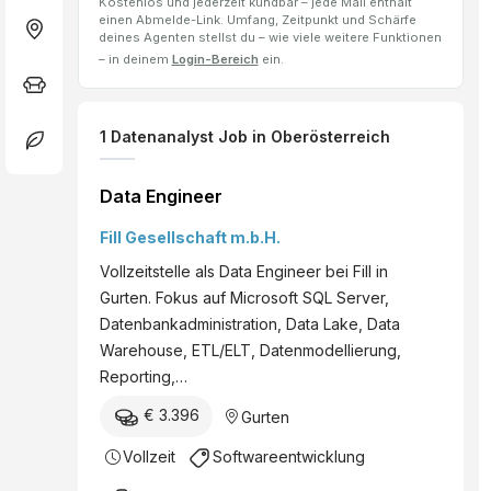
Kostenlos und jederzeit kündbar – jede Mail enthält
einen Abmelde-Link. Umfang, Zeitpunkt und Schärfe
deines Agenten stellst du – wie viele weitere Funktionen
– in deinem
Login-Bereich
ein.
1
Datenanalyst
Job
in Oberösterreich
Data Engineer
Fill Gesellschaft m.b.H.
Vollzeitstelle als Data Engineer bei Fill in
Gurten. Fokus auf Microsoft SQL Server,
Datenbankadministration, Data Lake, Data
Warehouse, ETL/ELT, Datenmodellierung,
Reporting,…
€ 3.396
Gurten
Vollzeit
Softwareentwicklung