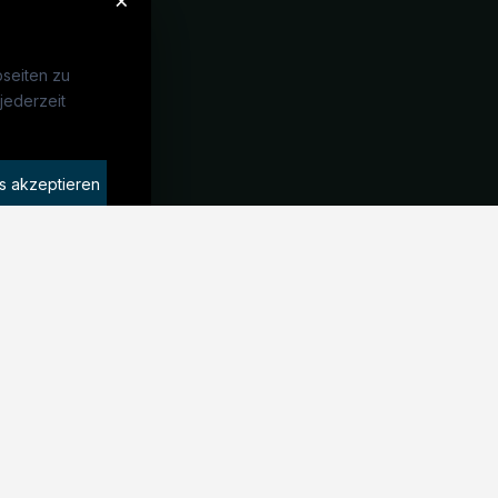
seiten zu
jederzeit
Unternehmen
idaten finden
s akzeptieren
rat buchen