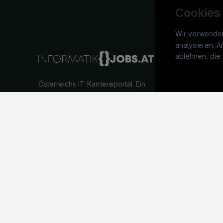
Cookies
Wir verwende
analysieren. A
info
ablehnen, die 
War
Österreichs IT-Karriereportal.
Ein
Stel
Service der candidatis GmbH.
Arbe
Part
Syst
©
informatikjobs.at
2026
Impressum
AGB
Datenschutz
Co