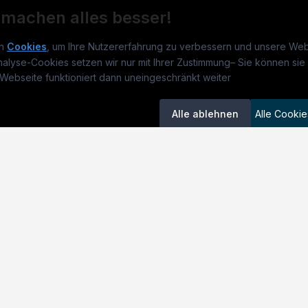
 machen alles besser!
n
Cookies
, um Ihre Nutzererfahrung zu verbessern und unsere Web
nalyse-Cookies setzen wir nur mit Ihrer Zustimmung
–
Sie können sie 
rmatikjobs.at
Jobs
Für 
Webseite funktioniert dann uneingeschränkt weiter
um
informatikjobs.at
?
Jobkategorien
Kand
Alle ablehnen
Alle Cookie
lenausschreibungen
Berufsfelder
Inse
itgeber entdecken
ner
emstatus
okie-Einstellungen