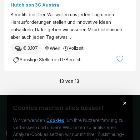
Hutchison 3G Austria
Benefits bei Drei. Wir wollen uns jeden Tag neuen
Herausforderungen stellen und innovative Ideen
entwickeln. Dafür geben wir unseren Mitarbeiter:innen
aber auch jeden Tag etwas…
€ 3.107
Vollzeit
Wien
Sonstige Stellen im IT-Bereich
13
von
13
×
Cookies machen alles besser!
Wir verwenden
Cookies
, um Ihre Nutzererfahrung zu
verbessern und unsere Webseiten zu analysieren.
Analyse-Cookies setzen wir nur mit Ihrer Zustimmung
–