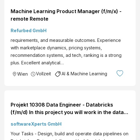
Machine Learning Product Manager (f/m/x) -
remote Remote
Refurbed GmbH
requirements, and measurable outcomes. Experience
with marketplace dynamics, pricing systems,
recommendation systems, ad tech, ranking is a strong
plus. Excellent analytical…
Vollzeit
AI & Machine Learning
Wien
Projekt 10308 Data Engineer - Databricks
(f/m/d) In this project you will work in the data
platform environment of an international
softwareXperts GmbH
insurance group Wien Hybriddays remote /
Your Tasks - Design, build and operate data pipelines on
week Vollzeit Direktbewerbung