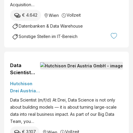
Acquisition…
€ 4.642
Vollzeit
Wien
Datenbanken & Data Warehouse
Sonstige Stellen im IT-Bereich
Data
Scientist
(m/f/d)
Hutchison
Drei Austria
GmbH
Data Scientist (m/f/d) At Drei, Data Science is not only
about building models — it is about turning large-scale
data into real business impact. As part of our Big Data
Team, you…
€ 3.107
Vollzeit
Wien