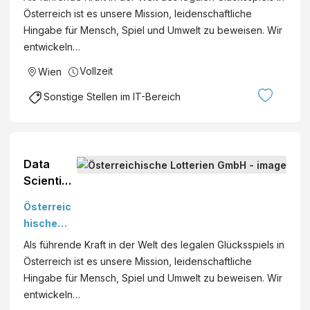
GmbH
Österreich ist es unsere Mission, leidenschaftliche
Lotterien
Hingabe für Mensch, Spiel und Umwelt zu beweisen. Wir
Wien
entwickeln…
Vollzeit
Ab sofort
Vollzeit
Wien
Sonstige Stellen im IT-Bereich
Data
Scientist
(all
Österreic
genders)
hische
Österreic
Lotterien
Als führende Kraft in der Welt des legalen Glücksspiels in
hische
GmbH
Österreich ist es unsere Mission, leidenschaftliche
Lotterien
Hingabe für Mensch, Spiel und Umwelt zu beweisen. Wir
Wien
entwickeln…
Vollzeit