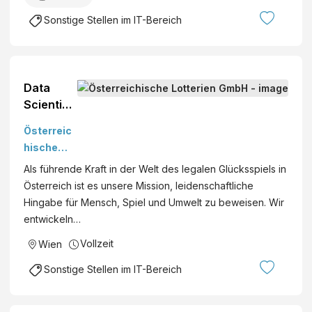
Sonstige Stellen im IT-Bereich
Data
Scientist
& AI
Österreic
Engineer
hische
(all
Lotterien
Als führende Kraft in der Welt des legalen Glücksspiels in
genders)
GmbH
Österreich ist es unsere Mission, leidenschaftliche
Österreic
Hingabe für Mensch, Spiel und Umwelt zu beweisen. Wir
hische
entwickeln…
Lotterien
Wien
Vollzeit
Wien
Vollzeit
Sonstige Stellen im IT-Bereich
Ab sofort