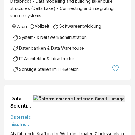
Databricks - Data modelling and building lakehouse
structures (Delta Lake) - Connecting and integrating
source systems -…
Vollzeit
Softwareentwicklung
Wien
System- & Netzwerkadministration
Datenbanken & Data Warehouse
IT Architektur & Infrastruktur
Sonstige Stellen im IT-Bereich
Data
Scientist
(all
Österreic
genders)
hische
Österreic
Lotterien
Als führende Kraft in der Welt des legalen Glücksspiels in
hische