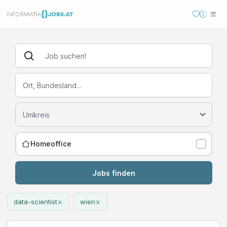
Homeoffice
Jobs finden
×
×
data-scientist
wien