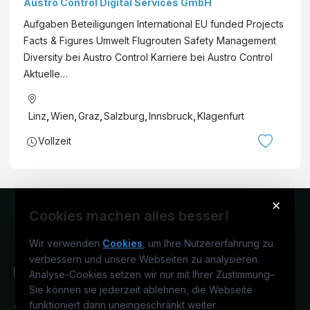
Austro Control Digital Services GmbH
Aufgaben Beteiligungen International EU funded Projects
Facts & Figures Umwelt Flugrouten Safety Management
Diversity bei Austro Control Karriere bei Austro Control
Aktuelle…
Linz
,
Wien
,
Graz
,
Salzburg
,
Innsbruck
,
Klagenfurt
Vollzeit
×
Cookies machen alles besser!
Wir verwenden
Cookies
, um Ihre Nutzererfahrung zu
verbessern und unsere Webseiten zu analysieren.
Analyse-Cookies setzen wir nur mit Ihrer Zustimmung
–
Sie können sie jederzeit ablehnen, die Webseite
funktioniert dann uneingeschränkt weiter
Österreichs IT-Karriereportal.
Ein