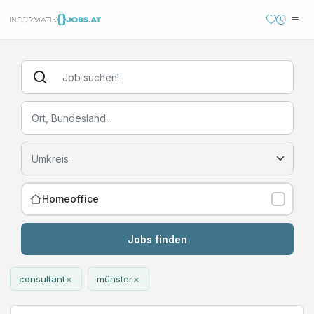
Homeoffice
Jobs finden
×
×
consultant
münster