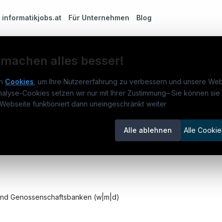
m
informatikjobs.at
Für Unternehmen
Blog
 machen alles besser!
n
Cookies
, um Ihre Nutzererfahrung zu verbessern und unsere Web
kassen und Genossenschaftsbanken (w|m|d)
nalyse-Cookies setzen wir nur mit Ihrer Zustimmung
–
Sie können sie 
rmatikjobs.at
Jobs
Für 
Webseite funktioniert dann uneingeschränkt weiter
um
informatikjobs.at
?
Jobkategorien
Kand
Alle ablehnen
Alle Cookie
lenausschreibungen
Berufsfelder
Inse
itgeber entdecken
ner
emstatus
 und Genossenschaftsbanken (w|m|d)