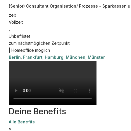
(Senior) Consultant Organisation/ Prozesse - Sparkassen
©
informatikjobs.at
2026
Impressum
AGB
Datenschutz
Co
zeb
Vollzeit
,
Unbefristet
zum nächstmöglichen Zeitpunkt
| Homeoffice möglich
Berlin
,
Frankfurt
,
Hamburg
,
München
,
Münster
Deine Benefits
Alle Benefits
×