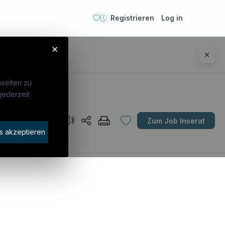
Registrieren
Log in
×
seiten zu
jederzeit
Unternehmen
Zum Job Inserat
idaten finden
s akzeptieren
rat buchen