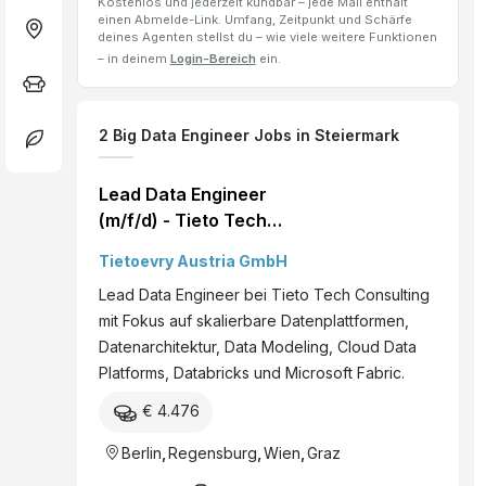
Kostenlos und jederzeit kündbar – jede Mail enthält
einen Abmelde-Link. Umfang, Zeitpunkt und Schärfe
deines Agenten stellst du – wie viele weitere Funktionen
– in deinem
Login-Bereich
ein.
2
Big Data Engineer
Jobs
in Steiermark
Lead Data Engineer
(m/f/d) - Tieto Tech
Consulting
Tietoevry Austria GmbH
Lead Data Engineer bei Tieto Tech Consulting
mit Fokus auf skalierbare Datenplattformen,
Datenarchitektur, Data Modeling, Cloud Data
Platforms, Databricks und Microsoft Fabric.
€ 4.476
Berlin
,
Regensburg
,
Wien
,
Graz