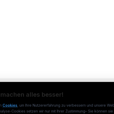
 machen alles besser!
n
Cookies
, um Ihre Nutzererfahrung zu verbessern und unsere Web
nalyse-Cookies setzen wir nur mit Ihrer Zustimmung
–
Sie können sie 