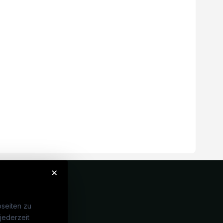
×
seiten zu
jederzeit