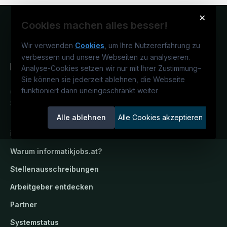
×
Cookies machen alles besser!
Wir verwenden
Cookies
, um Ihre Nutzererfahrung zu
verbessern und unsere Webseiten zu analysieren.
Analyse-Cookies setzen wir nur mit Ihrer Zustimmung
–
Sie können sie jederzeit ablehnen, die Webseite
funktioniert dann uneingeschränkt weiter
Österreichs IT-Karriereportal.
Ein
Service der candidatis GmbH.
Alle ablehnen
Alle Cookies akzeptieren
informatikjobs.at
Warum
informatikjobs.at
?
Stellenausschreibungen
Arbeitgeber entdecken
Partner
Systemstatus