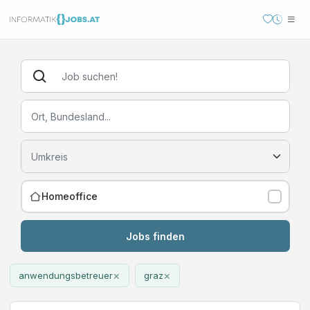
Homeoffice
Jobs finden
×
×
anwendungsbetreuer
graz