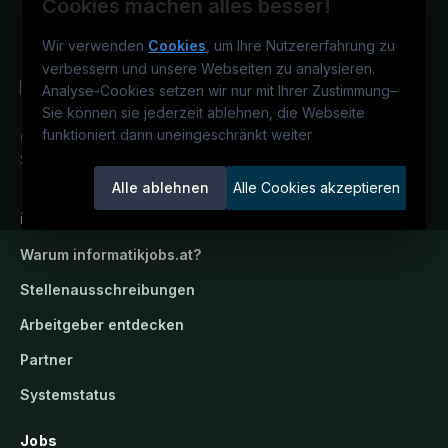
Cookies machen alles besser!
Wir verwenden
Cookies
, um Ihre Nutzererfahrung zu
verbessern und unsere Webseiten zu analysieren.
Analyse-Cookies setzen wir nur mit Ihrer Zustimmung
–
Sie können sie jederzeit ablehnen, die Webseite
funktioniert dann uneingeschränkt weiter
Österreichs IT-Karriereportal.
Ein
Service der candidatis GmbH.
Alle ablehnen
Alle Cookies akzeptieren
informatikjobs.at
Warum
informatikjobs.at
?
Stellenausschreibungen
Arbeitgeber entdecken
Partner
Systemstatus
Jobs