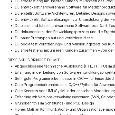
Du arbeitest eng mit unseren Kunden im Rahmen des Re
Du entwickelst hardwarenahe Software für Medizinproduk
©
informatikjobs.at
2026
Impressum
AGB
Datenschutz
Co
Du erstellst Software-Architekturen, Detailed Designs sowi
Du entwickelst Softwarelösungen zur Unterstützung der F
Du planst und führst hardwarenahe Softwaretests (Unit-Tests
Du dokumentierst den Entwicklungsprozess und die Ergeb
Du baust Prototypen auf und verifizierst diese.
Du begleitest Verifizierungs- und Validierungstests bei Kun
Du arbeitest eng mit unseren Kunden zusammen – von der La
DIESE SKILLS BRINGST DU MIT:
Abgeschlossene technische Ausbildung (HTL, FH, TU) im Ber
Erfahrung in der Leitung von Softwareentwicklungsprojekte
Sehr gute Programmierkenntnisse in C/C++ für Embedded
Gute Programmierkenntnisse in C/C++/Python für Anwend
Gute Kenntnis von UML/SysML oder ähnlichen Modellieru
Erfahrung mit Versionsverwaltungssystemen (SVN, Git oder
Grundkenntnis im Schaltungs- und PCB-Design
Hohes Maß an Kommunikations- und Organisationsvermög