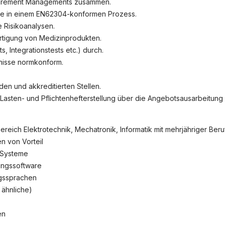
quirement Managements zusammen.
te in einem EN62304-konformen Prozess.
okie-Einstellungen
e Risikoanalysen.
ertigung von Medizinprodukten.
, Integrationstests etc.) durch.
nisse normkonform.
den und akkreditierten Stellen.
sten- und Pflichtenhefterstellung über die Angebotsausarbeitung bi
eich Elektrotechnik, Mechatronik, Informatik mit mehrjähriger Ber
n von Vorteil
 Systeme
ungssoftware
ngssprachen
 ähnliche)
en