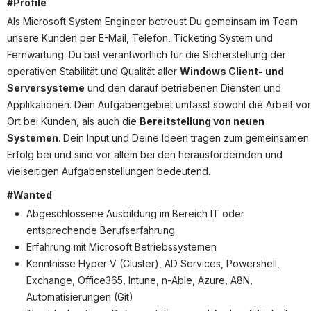
Partner
#Profile
Als Microsoft System Engineer betreust Du gemeinsam im Team
Systemstatus
unsere Kunden per E-Mail, Telefon, Ticketing System und
Fernwartung. Du bist verantwortlich für die Sicherstellung der
Jobs
operativen Stabilität und Qualität aller
Windows Client- und
Jobkategorien
Serversysteme
und den darauf betriebenen Diensten und
Applikationen. Dein Aufgabengebiet umfasst sowohl die Arbeit vor
Berufsfelder
Ort bei Kunden, als auch die
Bereitstellung von neuen
Systemen
. Dein Input und Deine Ideen tragen zum gemeinsamen
Für Unternehmen
Erfolg bei und sind vor allem bei den herausfordernden und
Kandidaten finden
vielseitigen Aufgabenstellungen bedeutend.
Inserat buchen
#Wanted
Abgeschlossene Ausbildung im Bereich IT oder
entsprechende Berufserfahrung
Erfahrung mit Microsoft Betriebssystemen
©
informatikjobs.at
2026
Impressum
AGB
Datenschutz
Kenntnisse Hyper-V (Cluster), AD Services, Powershell,
Cookie-Einstellungen
Exchange, Office365, Intune, n-Able, Azure, A8N,
Automatisierungen (Git)