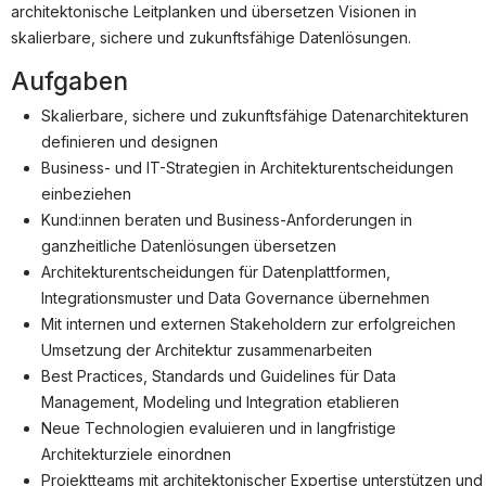
Partner
architektonische Leitplanken und übersetzen Visionen in
skalierbare, sichere und zukunftsfähige Datenlösungen.
Systemstatus
Aufgaben
Jobs
Skalierbare, sichere und zukunftsfähige Datenarchitekturen
Jobkategorien
definieren und designen
Business- und IT-Strategien in Architekturentscheidungen
Berufsfelder
einbeziehen
Für Unternehmen
Kund:innen beraten und Business-Anforderungen in
ganzheitliche Datenlösungen übersetzen
Kandidaten finden
Architekturentscheidungen für Datenplattformen,
Inserat buchen
Integrationsmuster und Data Governance übernehmen
Mit internen und externen Stakeholdern zur erfolgreichen
Umsetzung der Architektur zusammenarbeiten
Best Practices, Standards und Guidelines für Data
©
informatikjobs.at
2026
Impressum
AGB
Datenschutz
Management, Modeling und Integration etablieren
Cookie-Einstellungen
Neue Technologien evaluieren und in langfristige
Architekturziele einordnen
Projektteams mit architektonischer Expertise unterstützen und