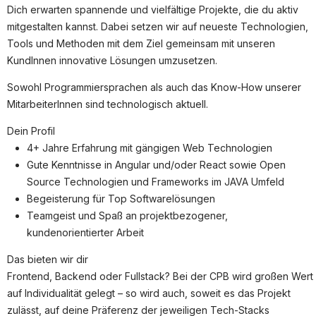
Partner
Dich erwarten spannende und vielfältige Projekte, die du aktiv
mitgestalten kannst. Dabei setzen wir auf neueste Technologien,
Systemstatus
Tools und Methoden mit dem Ziel gemeinsam mit unseren
Jobs
KundInnen innovative Lösungen umzusetzen.
Jobkategorien
Sowohl Programmiersprachen als auch das Know-How unserer
MitarbeiterInnen sind technologisch aktuell.
Berufsfelder
Dein Profil
Für Unternehmen
4+ Jahre Erfahrung mit gängigen Web Technologien
Gute Kenntnisse in Angular und/oder React sowie Open
Kandidaten finden
Source Technologien und Frameworks im JAVA Umfeld
Inserat buchen
Begeisterung für Top Softwarelösungen
Teamgeist und Spaß an projektbezogener,
kundenorientierter Arbeit
Das bieten wir dir
©
informatikjobs.at
2026
Impressum
AGB
Datenschutz
Frontend, Backend oder Fullstack? Bei der CPB wird großen Wert
Cookie-Einstellungen
auf Individualität gelegt – so wird auch, soweit es das Projekt
zulässt, auf deine Präferenz der jeweiligen Tech-Stacks