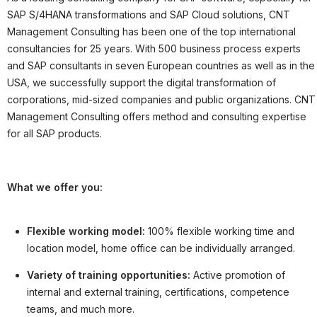
Partner
SAP S/4HANA transformations and SAP Cloud solutions, CNT
Systemstatus
Management Consulting has been one of the top international
consultancies for 25 years. With 500 business process experts
Jobs
and SAP consultants in seven European countries as well as in the
USA, we successfully support the digital transformation of
Jobkategorien
corporations, mid-sized companies and public organizations. CNT
Berufsfelder
Management Consulting offers method and consulting expertise
for all SAP products.
Für Unternehmen
Kandidaten finden
What we offer you:
Inserat buchen
Flexible working model:
100% flexible working time and
location model, home office can be individually arranged.
©
informatikjobs.at
2026
Impressum
AGB
Datenschutz
Variety of training opportunities:
Active promotion of
Cookie-Einstellungen
internal and external training, certifications, competence
teams, and much more.