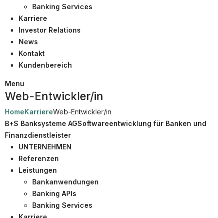
Partner
Banking Services
Karriere
Systemstatus
Investor Relations
Jobs
News
Kontakt
Jobkategorien
Kundenbereich
Berufsfelder
Menu
Web-Entwickler/in
Für Unternehmen
Home
Karriere
Web-Entwickler/in
Kandidaten finden
B+S Banksysteme AG
Softwareentwicklung für Banken und
Inserat buchen
Finanzdienstleister
UNTERNEHMEN
Referenzen
Leistungen
©
informatikjobs.at
2026
Impressum
AGB
Datenschutz
Bankanwendungen
Cookie-Einstellungen
Banking APIs
Banking Services
Karriere